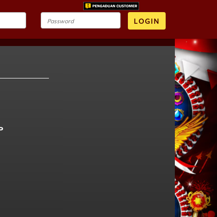
LOGIN
P