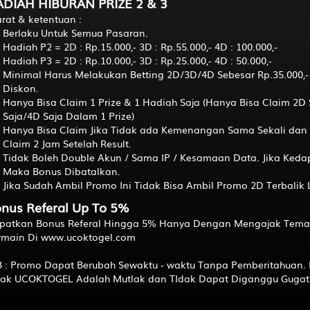
DIAH HIBURAN PRIZE 2 & 3
rat & ketentuan :
Berlaku Untuk Semua Pasaran.
Hadiah P2 = 2D : Rp.15.000,- 3D : Rp.55.000,- 4D : 100.000,-
Hadiah P3 = 2D : Rp.10.000,- 3D : Rp.25.000,- 4D : 50.000,-
Minimal Harus Melakukan Betting 2D/3D/4D Sebesar Rp.35.000,-
Diskon.
Hanya Bisa Claim 1 Prize & 1 Hadiah Saja (Hanya Bisa Claim 2D
Saja/4D Saja Dalam 1 Prize)
Hanya Bisa Claim Jika Tidak ada Kemenangan Sama Sekali dan
Claim 2 Jam Setelah Result.
Tidak Boleh Double Akun / Sama IP / Kesamaan Data. Jika Keda
Maka Bonus Dibatalkan.
Jika Sudah Ambil Promo Ini Tidak Bisa Ambil Promo 2D Terbalik 
nus Referal Up To 5%
patkan Bonus Referal Hingga 5% Hanya Dengan Mengajak Tem
rmain Di www.ucoktogel.com
B : Promo Dapat Berubah Sewaktu - waktu Tanpa Pemberitahuan.
hak UCOKTOGEL Adalah Mutlak dan TIdak Dapat Diganggu Gugat