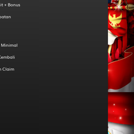
it + Bonus
patan
g Minimal
Kembali
h Claim