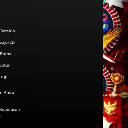
 Setelah
 Saja/3D
 Batas
patan
Lagi.
an Anda
 Keputusan
.