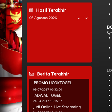
Hasil Terakhir
06 Agustus 2026
B
IDN 4 Stand 2
banker
Sya
12D Thunder
0
9
2
5
5
.
1
8
0
Bingo Roulette
2
7
Domino Live
p
l
a
y
e
r
LI
Berita Terakhir
PROMO UCOKTOGEL
09-07-2017 06:32:00
JADWAL TOGEL
24-04-2017 13:15:37
Judi Online Live Streaming