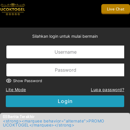
Live Chat
Silahkan login untuk mulai bermain
Show Password
Lite Mode
Lupa password?
Login
Berita Terakhir
<strong><marquee behavior="alternate">PROMO
UCOKTOGEL</marquee></strong>