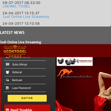
09-07-2017 06:32:00
JADWAL TOGEL
24-04-2017 13:15:37
Judi Online Live Streaming
24-04-2017 13:10:58
LATEST
NEWS
Judi Online Live Streaming